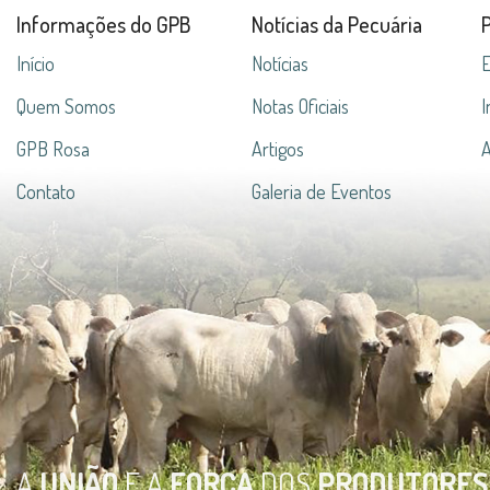
Informações do GPB
Notícias da Pecuária
Início
Notícias
E
Quem Somos
Notas Oficiais
I
GPB Rosa
Artigos
A
Contato
Galeria de Eventos
A
UNIÃO
E A
FORÇA
DOS
PRODUTORES